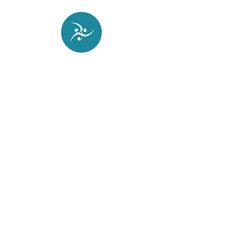
Nos Estúdios Espaço Fluir você pratica
Pilates em aulas criativas mas sem
perder os princípios e qualidade do
método.
Além da grade regular temos os
horários específicos para as atividades
voltadas para instrutores, como aulas e
workshops.