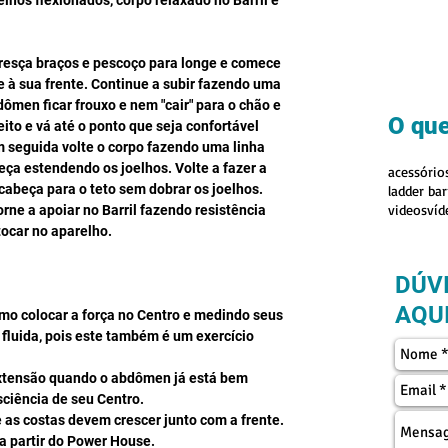
lhos flexionados, corpo relaxado no Barril e 
cresça braços e pescoço para longe e comece 
 à sua frente. Continue a subir fazendo uma 
men ficar frouxo e nem "cair" para o chão e 
O que
ito e vá até o ponto que seja confortável 
 seguida volte o corpo fazendo uma linha 
eça estendendo os joelhos. Volte a fazer a 
acessório
abeça para o teto sem dobrar os joelhos. 
ladder bar
videos
víd
orne a apoiar no Barril fazendo resistência 
ocar no aparelho.
DÚV
AQUI
mo colocar a força no Centro e medindo seus 
fluida, pois este também é um exercício 
xtensão quando o abdômen já está bem 
ciência de seu Centro.  
 as costas devem crescer junto com a frente. 
 partir do Power House.  