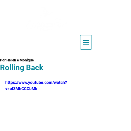
Blog de Pilates, Estúdio de
Pilates, Exercícios e Vídeos
Por Hellen e Monique
Rolling Back
https://www.youtube.com/watch?
v=ol3MhCCCbMk