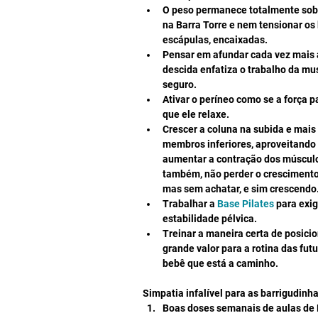
O peso permanece totalmente sobr
na Barra Torre e nem tensionar os 
escápulas, encaixadas.  
Pensar em afundar cada vez mais a
descida enfatiza o trabalho da mus
seguro.  
Ativar o períneo como se a força pa
que ele relaxe.  
Crescer a coluna na subida e mai
membros inferiores, aproveitando 
aumentar a contração dos músculos,
também, não perder o crescimento n
mas sem achatar, e sim crescendo.
Trabalhar a 
Base Pilates
 para exi
estabilidade pélvica.  
Treinar a maneira certa de posicio
grande valor para a rotina das fu
bebê que está a caminho. 
Simpatia infalível para as barrigudinh
Boas doses semanais de aulas de P