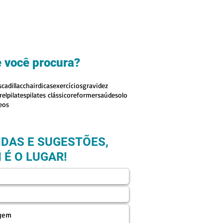
 você procura?
s
cadillac
chair
dicas
exercícios
gravidez
rel
pilates
pilates clássico
reformer
saúde
solo
eos
IDAS E SUGESTÕES,
 É O LUGAR!