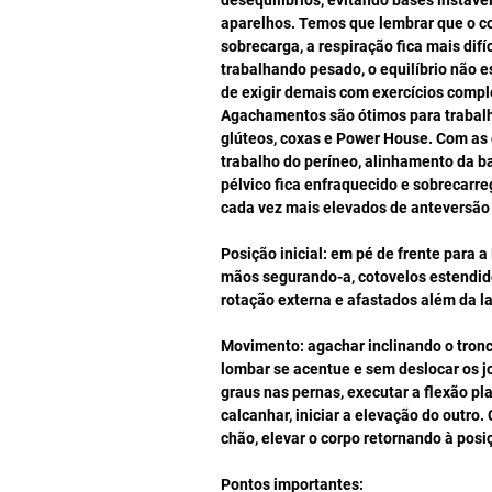
desequilíbrios, evitando bases instáve
aparelhos. Temos que lembrar que o co
sobrecarga, a respiração fica mais difíc
trabalhando pesado, o equilíbrio não e
de exigir demais com exercícios compl
Agachamentos são ótimos para trabalha
glúteos, coxas e Power House. Com as 
trabalho do períneo, alinhamento da ba
pélvico fica enfraquecido e sobrecarre
cada vez mais elevados de anteversão 
Posição inicial: em pé de frente para a
mãos segurando-a, cotovelos estendid
rotação externa e afastados além da la
Movimento: agachar inclinando o tronco
lombar se acentue e sem deslocar os jo
graus nas pernas, executar a flexão pl
calcanhar, iniciar a elevação do outr
chão, elevar o corpo retornando à posiç
Pontos importantes: 