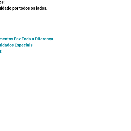
s;  
idado por todos os lados. 
amentos Faz Toda a Diferença
idados Especiais
z