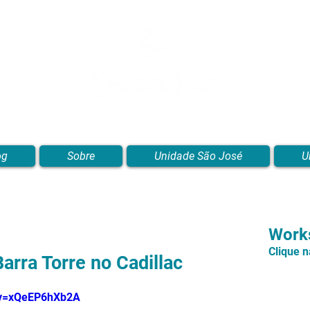
Blog de Pilates, Estúdio de Pilates, Exercícios e Vídeos
og
Sobre
Unidade São José
U
Works
Clique 
rra Torre no Cadillac
?v=xQeEP6hXb2A