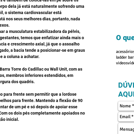
is e também de colocá-las em pé sobre os 
rpo dela já está naturalmente sofrendo uma 
il, o sistema cardiovascular está 
stá nos seus melhores dias, portanto, nada 
exos.
r a musculatura estabilizadora da pélvis, 
O que
gestantes, temos que enfatizar ainda mais o 
cia e crescimento axial, já que o assoalho 
gado, a bacia tende a posicionar-se em graus 
acessório
e a coluna a achatar.
ladder bar
videos
víd
 Barra Torre do Cadillac ou Wall Unit, com as 
os, membros inferiores estendidos, em 
rgura dos quadris.
DÚV
AQUI
 para frente sem permitir que a lordose 
elhos para frente. Mantendo a flexão de 90 
antar de um pé e só depois de apoiar esse 
o. Com os dois pés completamente apoiados no 
ão inicial.