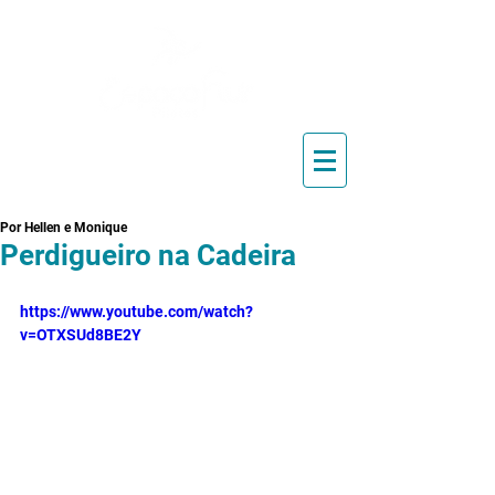
Blog de Pilates, Estúdio de
Pilates, Exercícios e Vídeos
Por Hellen e Monique
Perdigueiro na Cadeira
https://www.youtube.com/watch?
v=OTXSUd8BE2Y