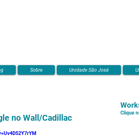
Blog de Pilates, Estúdio de Pilates, Exercícios e Vídeos
og
Sobre
Unidade São José
U
Works
Clique 
gle no Wall/Cadillac
?v=Uv4D52Y7rYM