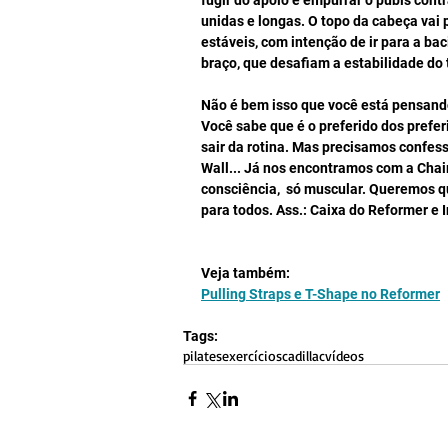
fugir do apoio e empurrar o púbis cont
unidas e longas. O topo da cabeça vai
estáveis, com intenção de ir para a ba
braço, que desafiam a estabilidade do
Não é bem isso que você está pensando
Você sabe que é o preferido dos prefe
sair da rotina. Mas precisamos confessa
Wall... Já nos encontramos com a Cha
consciência,  só muscular. Queremos 
para todos. Ass.: Caixa do Reformer e I
Veja também:
Pulling Straps e T-Shape no Reformer
Tags:
pilates
exercícios
cadillac
vídeos