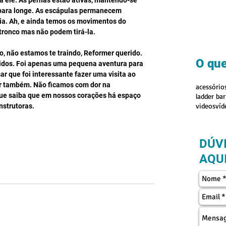
ra ele. As pernas estão ativas, mantendo-se 
 para longe. As escápulas permanecem 
cia. Ah, e ainda temos os movimentos do 
 tronco mas não podem tirá-la.
, não estamos te traindo, Reformer querido. 
O que
ridos. Foi apenas uma pequena aventura para 
r que foi interessante fazer uma visita ao 
ir também. Não ficamos com dor na 
acessório
que saiba que em nossos corações há espaço 
ladder bar
videos
víd
nstrutoras.
DÚV
AQUI