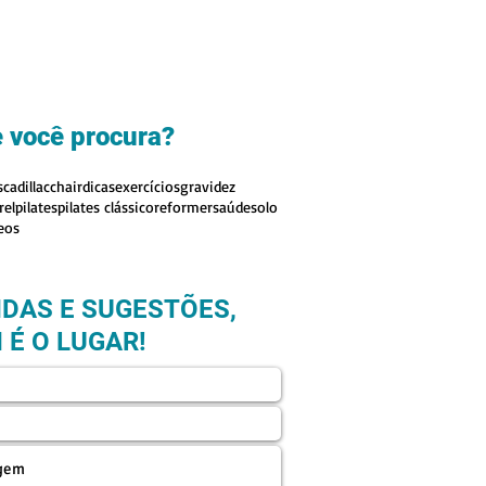
 você procura?
s
cadillac
chair
dicas
exercícios
gravidez
rel
pilates
pilates clássico
reformer
saúde
solo
eos
IDAS E SUGESTÕES,
 É O LUGAR!