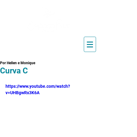
Blog de Pilates, Estúdio de
Pilates, Exercícios e Vídeos
Por Hellen e Monique
Curva C
https://www.youtube.com/watch?
v=UHBgwRx3K6A