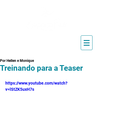
Blog de Pilates, Estúdio de
Pilates, Exercícios e Vídeos
Por Hellen e Monique
Treinando para a Teaser
https://www.youtube.com/watch?
v=lStZK5uxH7s