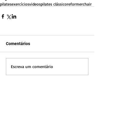
pilates
exercícios
videos
pilates clássico
reformer
chair
Comentários
Escreva um comentário