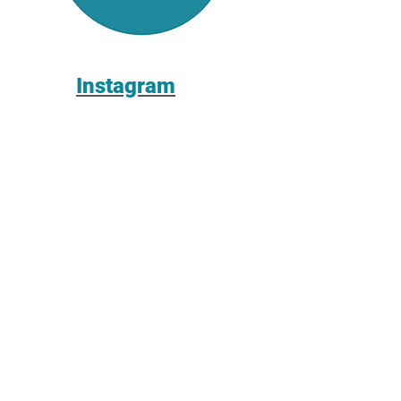
Instagram
O que você procura?
acessórios
cadillac
chair
dicas
exercícios
gravidez
ladder barrel
pilates
pilates clássico
reformer
saúde
solo
videos
vídeos
DÚVIDAS E