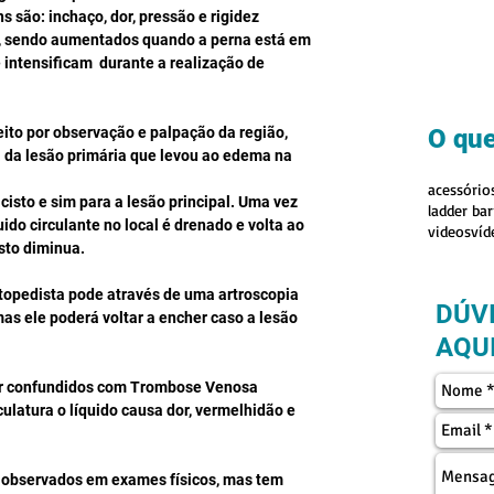
 são: inchaço, dor, pressão e rigidez 
o, sendo aumentados quando a perna está em 
ntensificam  durante a realização de 
ito por observação e palpação da região, 
O que
 da lesão primária que levou ao edema na 
acessório
cisto e sim para a lesão principal. Uma vez 
ladder bar
uido circulante no local é drenado e volta ao 
videos
víd
sto diminua. 
topedista pode através de uma artroscopia 
DÚV
as ele poderá voltar a encher caso a lesão 
AQUI
er confundidos com Trombose Venosa 
ulatura o líquido causa dor, vermelhidão e 
 observados em exames físicos, mas tem 