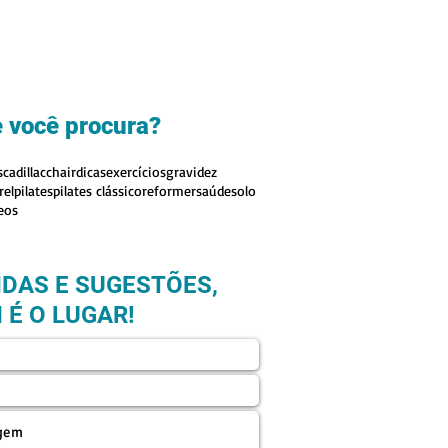
 você procura?
s
cadillac
chair
dicas
exercícios
gravidez
rel
pilates
pilates clássico
reformer
saúde
solo
eos
IDAS E SUGESTÕES,
 É O LUGAR!