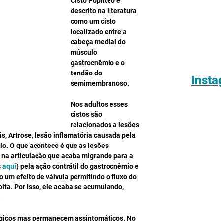
Cisto Poplíteo é 
descrito na literatura 
como um cisto 
localizado entre a 
cabeça medial do 
músculo 
gastrocnêmio e o 
tendão do 
Inst
semimembranoso.  
Nos adultos esses 
cistos são 
relacionados a lesões 
s, Artrose, lesão inflamatória causada pela 
lo. O que acontece é que as lesões 
 na articulação que acaba migrando para a 
 
aqui
) pela ação contrátil do gastrocnêmio e 
m efeito de válvula permitindo o fluxo do 
olta. Por isso, ele acaba se acumulando, 
 
ógicos mas permanecem assintomáticos. No 