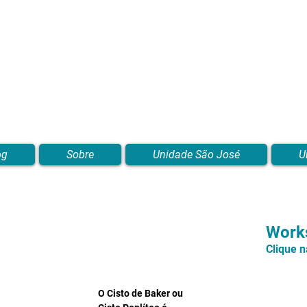
Blog de Pilates, Estúdio de Pilates, Exercícios e Vídeos
og
Sobre
Unidade São José
U
Works
Clique 
O Cisto de Baker ou 