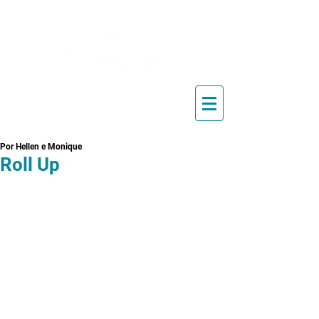
Blog de Pilates, Estúdio de
Pilates, Exercícios e Vídeos
Por Hellen e Monique
Roll Up