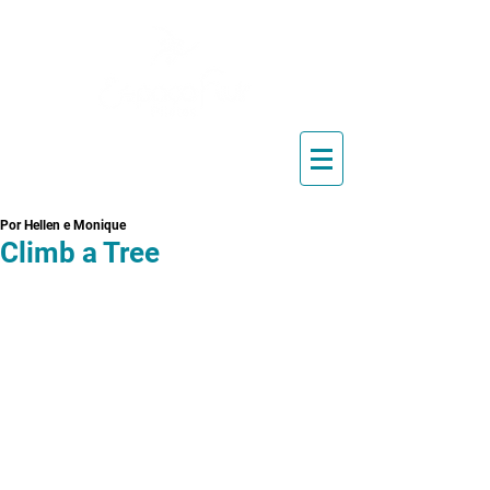
Blog de Pilates, Estúdio de
Pilates, Exercícios e Vídeos
Por Hellen e Monique
Climb a Tree