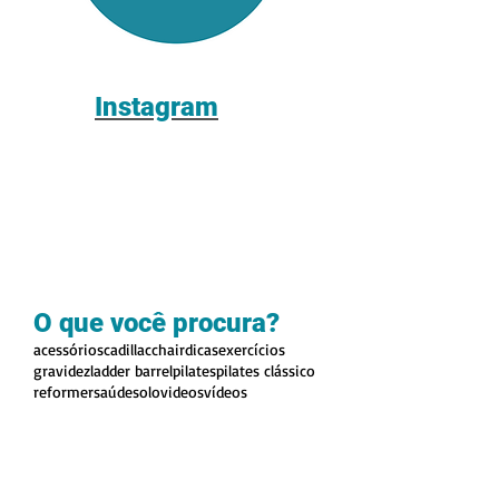
Instagram
O que você procura?
acessórios
cadillac
chair
dicas
exercícios
gravidez
ladder barrel
pilates
pilates clássico
reformer
saúde
solo
videos
vídeos
DÚVIDAS E