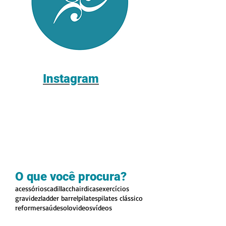
Instagram
O que você procura?
acessórios
cadillac
chair
dicas
exercícios
gravidez
ladder barrel
pilates
pilates clássico
reformer
saúde
solo
videos
vídeos