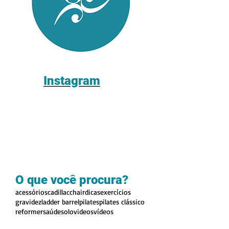
Instagram
O que você procura?
acessórios
cadillac
chair
dicas
exercícios
gravidez
ladder barrel
pilates
pilates clássico
reformer
saúde
solo
videos
vídeos