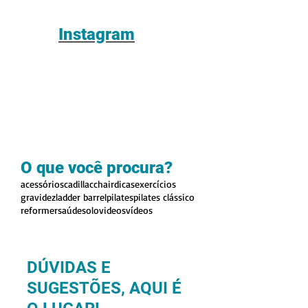
Instagram
O que você procura?
acessórios
cadillac
chair
dicas
exercícios
gravidez
ladder barrel
pilates
pilates clássico
reformer
saúde
solo
videos
vídeos
DÚVIDAS E
SUGESTÕES, AQUI É