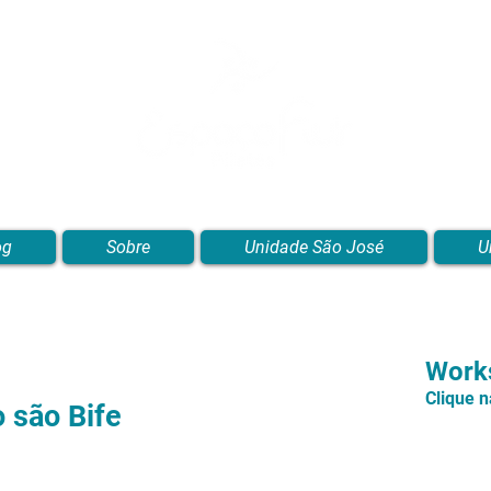
Blog de Pilates, Estúdio de Pilates, Exercícios e Vídeos
og
Sobre
Unidade São José
U
Works
Clique 
 são Bife