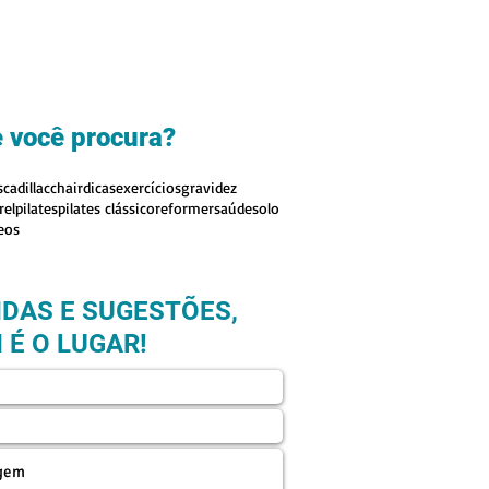
 você procura?
s
cadillac
chair
dicas
exercícios
gravidez
rel
pilates
pilates clássico
reformer
saúde
solo
eos
IDAS E SUGESTÕES,
 É O LUGAR!