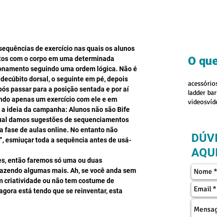
sequências de exercício nas quais os alunos 
O que
os com o corpo em uma determinada 
ionamento seguindo uma ordem lógica. Não é 
decúbito dorsal, o seguinte em pé, depois 
acessório
ós passar para a posição sentada e por aí 
ladder bar
ndo apenas um exercício com ele e em 
videos
víd
u a ideia da campanha: Alunos não são Bife 
qual damos sugestões de sequenciamentos 
 fase de aulas online. No entanto não 
DÚV
r”, esmiuçar toda a sequência antes de usá-
AQUI
es, então faremos só uma ou duas 
fazendo algumas mais. Ah, se você anda sem 
m criatividade ou não tem costume de 
agora está tendo que se reinventar, esta 