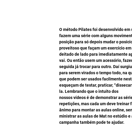
O método Pilates foi desenvolvido em 
fazem uma série com alguns moviment
posição para só depois mudar o posic
proveitoso que façam um exercício em 
deitado de lado para imediatamente ap
vai. Ou então usem um acessório, faze
seguida já trocar para outro. Daí surgi
para serem virados o tempo todo, na 
que podem ser usados facilmente nesta
esqueçam de testar, praticar, “disseca
la. Lembrando que o intuito dos  
nossos vídeos é de demonstrar as séri
repetições, mas cada um deve treinar 
ânimo para montar as aulas online, se
ministrar as aulas de Mat no estúdio e 
campanha também pode te ajudar.  