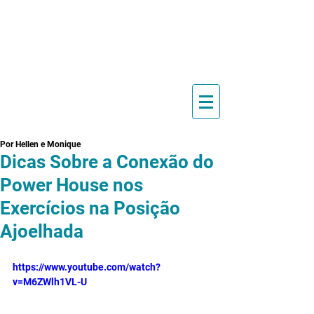
Blog de Pilates, Estúdio de
Pilates, Exercícios e Vídeos
Por Hellen e Monique
Dicas Sobre a Conexão do
Power House nos
Exercícios na Posição
Ajoelhada
https://www.youtube.com/watch?
v=M6ZWlh1VL-U