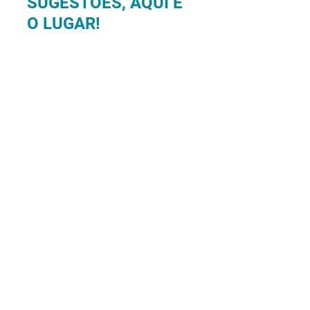
SUGESTÕES, AQUI É
O LUGAR!
Enviar