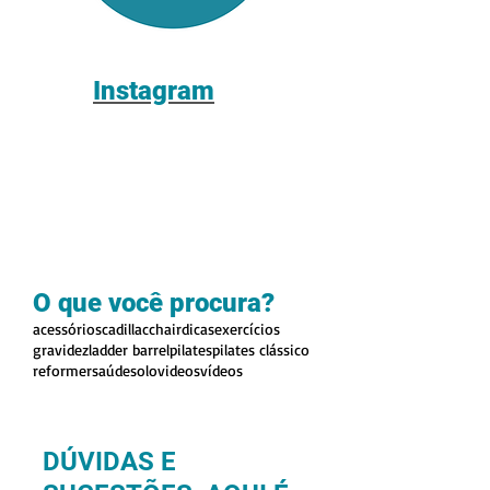
Instagram
O que você procura?
acessórios
cadillac
chair
dicas
exercícios
gravidez
ladder barrel
pilates
pilates clássico
reformer
saúde
solo
videos
vídeos
DÚVIDAS E