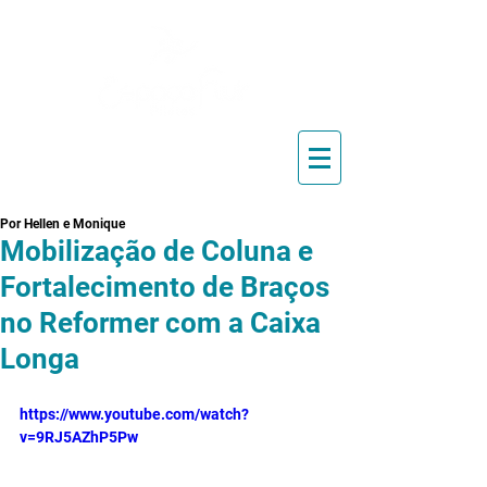
Blog de Pilates, Estúdio de
Pilates, Exercícios e Vídeos
Por Hellen e Monique
Mobilização de Coluna e
Fortalecimento de Braços
no Reformer com a Caixa
Longa
https://www.youtube.com/watch?
v=9RJ5AZhP5Pw