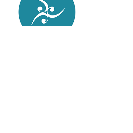
Instagram
O que você procura?
acessórios
cadillac
chair
dicas
exercícios
gravidez
ladder barrel
pilates
pilates clássico