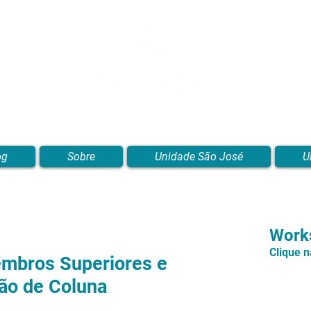
Blog de Pilates, Estúdio de Pilates, Exercícios e Vídeos
og
Sobre
Unidade São José
U
Works
Clique 
embros Superiores e
ão de Coluna