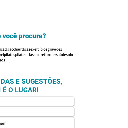
 você procura?
s
cadillac
chair
dicas
exercícios
gravidez
rel
pilates
pilates clássico
reformer
saúde
solo
eos
IDAS E SUGESTÕES,
 É O LUGAR!