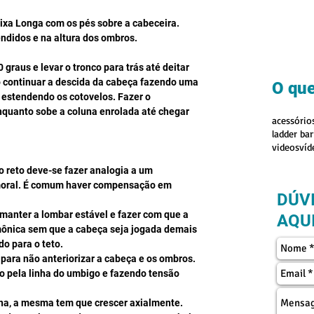
ixa Longa com os pés sobre a cabeceira. 
ndidos e na altura dos ombros.
graus e levar o tronco para trás até deitar 
 continuar a descida da cabeça fazendo uma 
O que
estendendo os cotovelos. Fazer o 
quanto sobe a coluna enrolada até chegar 
acessório
ladder bar
videos
víd
 reto deve-se fazer analogia a um 
moral. É comum haver compensação em 
DÚV
 manter a lombar estável e fazer com que a 
AQUI
mônica sem que a cabeça seja jogada demais 
 para o teto.  
para não anteriorizar a cabeça e os ombros. 
o pela linha do umbigo e fazendo tensão 
na, a mesma tem que crescer axialmente.  