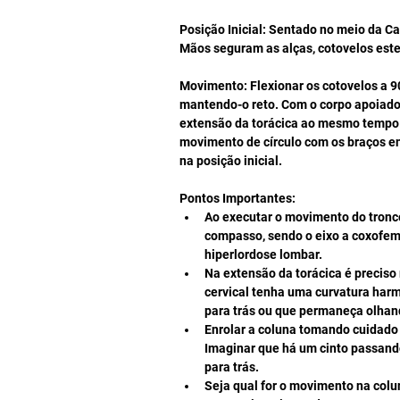
Posição Inicial: Sentado no meio da Ca
Mãos seguram as alças, cotovelos este
Movimento: Flexionar os cotovelos a 90 
mantendo-o reto. Com o corpo apoiado
extensão da torácica ao mesmo tempo 
movimento de círculo com os braços en
na posição inicial.
Pontos Importantes: 
Ao executar o movimento do tronco
compasso, sendo o eixo a coxofe
hiperlordose lombar.  
Na extensão da torácica é preciso
cervical tenha uma curvatura har
para trás ou que permaneça olhando
Enrolar a coluna tomando cuidado 
Imaginar que há um cinto passand
para trás.  
Seja qual for o movimento na colu