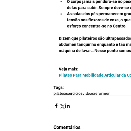
O corpo jamais pendura-se no pes
delas para subir. Sempre deve-se c
As solas dos pés permanecem gruda
tensão nos flexores de coxa, o qu
esforço concentra-se no Centro. 
Dizem que pilateiros são ultrapassado
abdômen tanquinho enquanto é tão mai
máquina de lavar… Nesse ponto somos 
Veja mais:
Pilates Para Mobilidade Articular da C
Tags:
pilates
exercícios
videos
reformer
Comentários