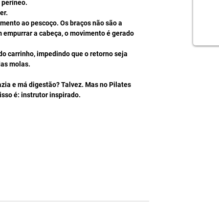
períneo.  
r.  
mento ao pescoço. Os braços não são a 
 empurrar a cabeça, o movimento é gerado 
 do carrinho, impedindo que o retorno seja 
das molas. 
azia e má digestão? Talvez. Mas no Pilates 
so é: instrutor inspirado.