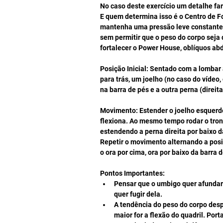
No caso deste exercício um detalhe far
E quem determina isso é o Centro de Fo
mantenha uma pressão leve constante s
sem permitir que o peso do corpo seja 
fortalecer o Power House, oblíquos ab
Posição Inicial: Sentado com a lombar 
para trás, um joelho (no caso do vídeo,
na barra de pés e a outra perna (direi
Movimento: Estender o joelho esquerdo
flexiona. Ao mesmo tempo rodar o tronc
estendendo a perna direita por baixo da
Repetir o movimento alternando a posi
o ora por cima, ora por baixo da barra d
Pontos Importantes: 
Pensar que o umbigo quer afundar
quer fugir dela.  
A tendência do peso do corpo des
maior for a flexão do quadril. Port