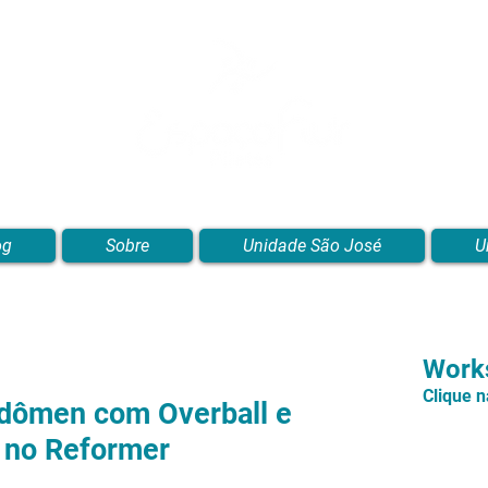
Blog de Pilates, Estúdio de Pilates, Exercícios e Vídeos
og
Sobre
Unidade São José
U
Works
Clique 
bdômen com Overball e
 no Reformer