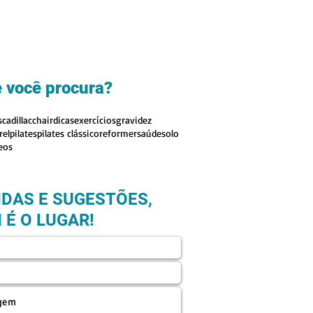
 você procura?
s
cadillac
chair
dicas
exercícios
gravidez
rel
pilates
pilates clássico
reformer
saúde
solo
eos
IDAS E SUGESTÕES,
 É O LUGAR!