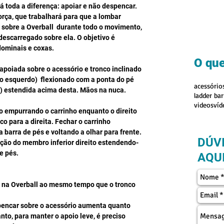
á toda a diferença: apoiar e não despencar. 
rça, que trabalhará para que a lombar 
obre a Overball  durante todo o movimento, 
descarregado sobre ela. O objetivo é 
dominais e coxas.
O que
apoiada sobre o acessório e tronco inclinado 
 o esquerdo)  flexionado com a ponta do pé 
acessório
ta) estendida acima desta. Mãos na nuca.
ladder bar
videos
víd
 empurrando o carrinho enquanto o direito 
o para a direita. Fechar o carrinho 
 barra de pés e voltando a olhar para frente. 
DÚV
ção do membro inferior direito estendendo-
e pés.
AQUI
 na Overball ao mesmo tempo que o tronco 
pencar sobre o acessório aumenta quanto 
anto, para manter o apoio leve, é preciso 