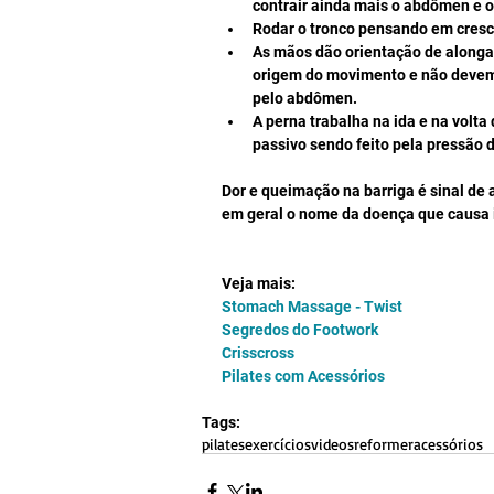
contrair ainda mais o abdômen e o 
Rodar o tronco pensando em cresce
As mãos dão orientação de alonga
origem do movimento e não devem
pelo abdômen.  
A perna trabalha na ida e na volta
passivo sendo feito pela pressão 
Dor e queimação na barriga é sinal de 
em geral o nome da doença que causa is
Veja mais:
Stomach Massage - Twist
Segredos do Footwork
Crisscross
Pilates com Acessórios
Tags:
pilates
exercícios
videos
reformer
acessórios