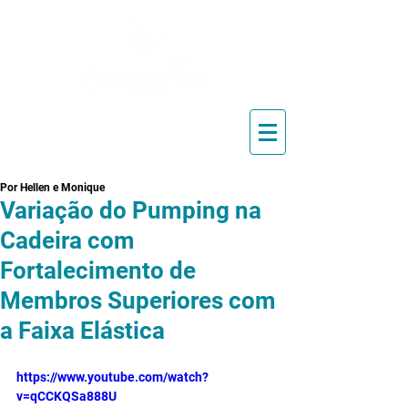
Blog de Pilates, Estúdio de
Pilates, Exercícios e Vídeos
Por Hellen e Monique
Variação do Pumping na
Cadeira com
Fortalecimento de
Membros Superiores com
a Faixa Elástica
https://www.youtube.com/watch?
v=qCCKQSa888U