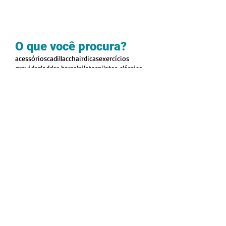
O que você procura?
acessórios
cadillac
chair
dicas
exercícios
gravidez
ladder barrel
pilates
pilates clássico
reformer
saúde
solo
videos
vídeos
DÚVIDAS E
SUGESTÕES, AQUI É
O LUGAR!