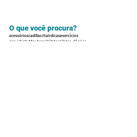
O que você procura?
acessórios
cadillac
chair
dicas
exercícios
gravidez
ladder barrel
pilates
pilates clássico
reformer
saúde
solo
videos
vídeos
DÚVIDAS E
SUGESTÕES, AQUI É
O LUGAR!