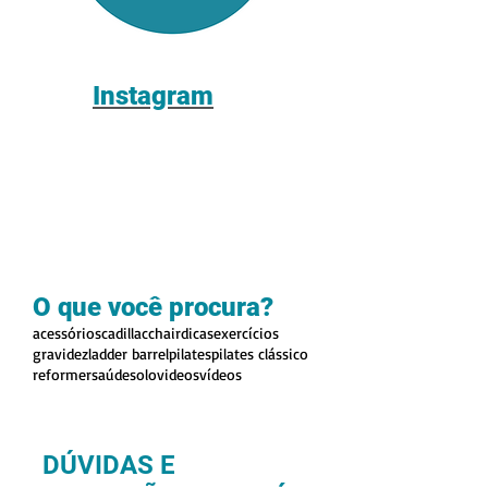
Instagram
O que você procura?
acessórios
cadillac
chair
dicas
exercícios
gravidez
ladder barrel
pilates
pilates clássico
reformer
saúde
solo
videos
vídeos
DÚVIDAS E