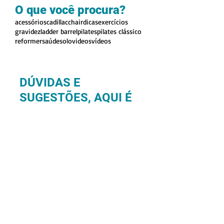
O que você procura?
acessórios
cadillac
chair
dicas
exercícios
gravidez
ladder barrel
pilates
pilates clássico
reformer
saúde
solo
videos
vídeos
DÚVIDAS E
SUGESTÕES, AQUI É
O LUGAR!